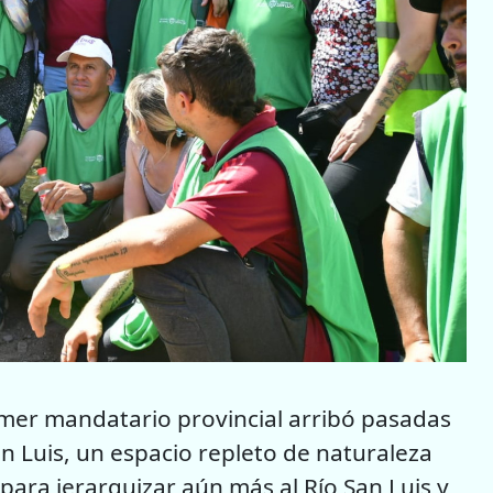
rimer mandatario provincial arribó pasadas
n Luis, un espacio repleto de naturaleza
para jerarquizar aún más al Río San Luis y