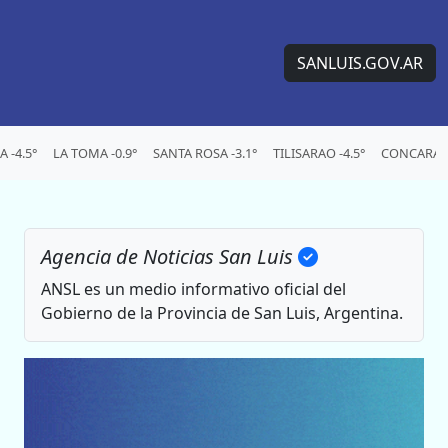
SANLUIS.GOV.AR
 -4.5°
LA TOMA -0.9°
SANTA ROSA -3.1°
TILISARAO -4.5°
CONCARAN 
Agencia de Noticias San Luis
ANSL es un medio informativo oficial del
Gobierno de la Provincia de San Luis, Argentina.