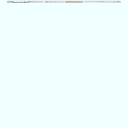
TRANSPORTE
Estudiantes del
Centro Educativo
N°22 ‘Historiador
Urbano J. Núñez’ de
Fraga recibieron sus