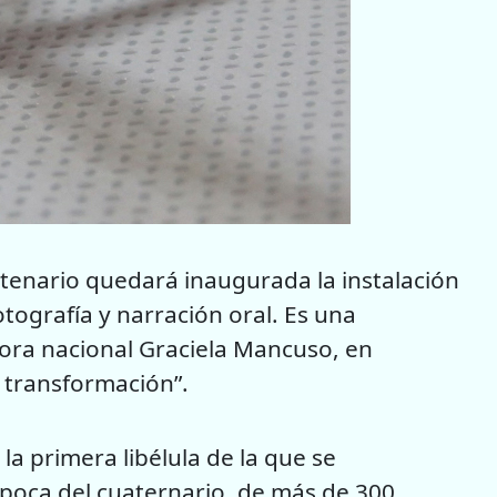
entenario quedará inaugurada la instalación
tografía y narración oral. Es una
tora nacional Graciela Mancuso, en
a transformación”.
a primera libélula de la que se
época del cuaternario, de más de 300