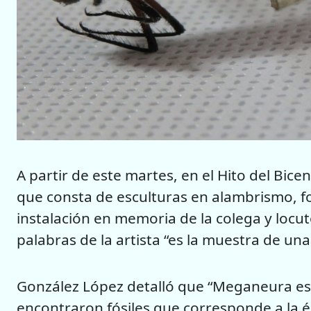
A partir de este martes, en el Hito del Bic
que consta de esculturas en alambrismo, fo
instalación en memoria de la colega y locu
palabras de la artista “es la muestra de un
González López detalló que “Meganeura es l
encontraron fósiles que corresponde a la 