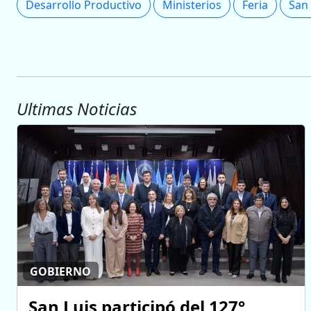
Desarrollo Productivo
Ministerios
Feria
San 
Ultimas Noticias
GOBIERNO
San Luis participó del 127°