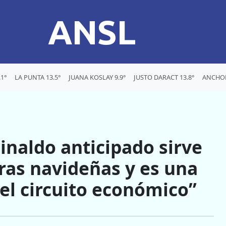
ANSL
1°
LA PUNTA 13.5°
JUANA KOSLAY 9.9°
JUSTO DARACT 13.8°
ANCHOR
inaldo anticipado sirve
pras navideñas y es una
 el circuito económico”