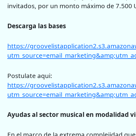
invitados, por un monto máximo de 7.500 US
Descarga las bases
https://gr
oovelistapplication2.s3.amaz
utm_source=email_marketing&amp;utm_a
Postulate aqui:
https://groovelistapplication2.s3.am
utm_source=email_marketing&amp;utm_a
Ayudas al sector musical en modalidad vi
En el marco de la extrema complejidad que 