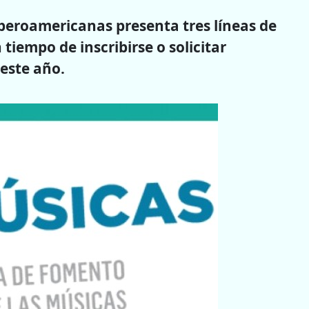
beroamericanas presenta tres líneas de
iempo de inscribirse o solicitar
este año.