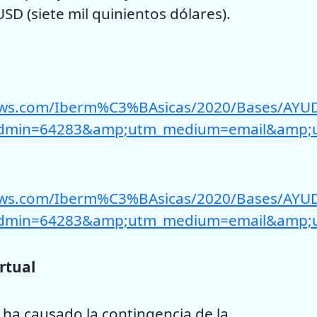
D (siete mil quinientos dólares).
onaws.com/Iberm%C3%BAsicas/2020/Bases/
dmin=64283&amp;utm_medium=email&amp;utm
azonaws.com/Iberm%C3%BAsicas/2020/Bases
dmin=64283&amp;utm_medium=email&amp;utm
rtual
ha causado la contingencia de la