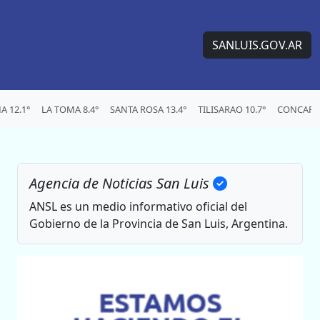
SANLUIS.GOV.AR
 12.1°
LA TOMA 8.4°
SANTA ROSA 13.4°
TILISARAO 10.7°
CONCARAN
Agencia de Noticias San Luis
ANSL es un medio informativo oficial del
Gobierno de la Provincia de San Luis, Argentina.