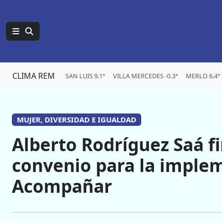
CLIMA REM
SAN LUIS 9.1°
VILLA MERCEDES -0.3°
MERLO 6.4°
MUJER, DIVERSIDAD E IGUALDAD
Alberto Rodríguez Saá f
convenio para la imple
Acompañar