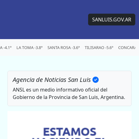
SANLUIS.GOV.AR
 -4.1°
LA TOMA -3.8°
SANTA ROSA -3.6°
TILISARAO -5.6°
CONCARAN 
Agencia de Noticias San Luis
ANSL es un medio informativo oficial del
Gobierno de la Provincia de San Luis, Argentina.