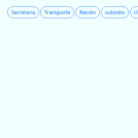
Secretaría
Transporte
Nación
subsidio
U