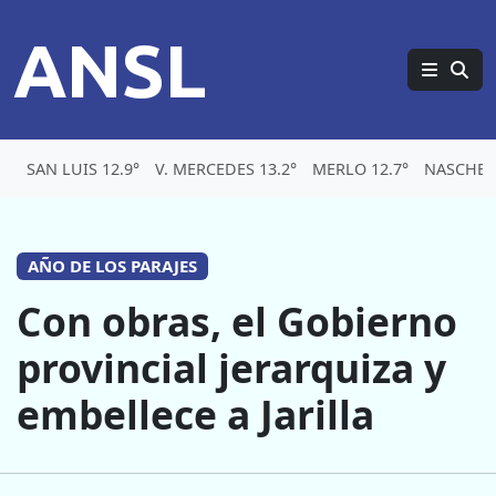
ANSL
SAN LUIS 12.9°
V. MERCEDES 13.2°
MERLO 12.7°
NASCHEL 
AÑO DE LOS PARAJES
Con obras, el Gobierno
provincial jerarquiza y
embellece a Jarilla