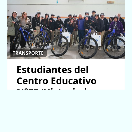
TRANSPORTE
Estudiantes del
Centro Educativo
N°22 ‘Historiador
Urbano J. Núñez’ de
Fraga recibieron sus
TuBi