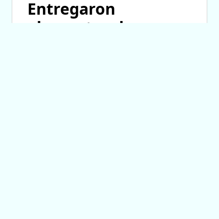
Entregaron
elementos de
trabajo a talleres
parroquiales de
costura
07/08/2026 14:28