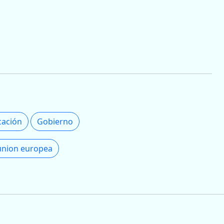
cación
Gobierno
union europea