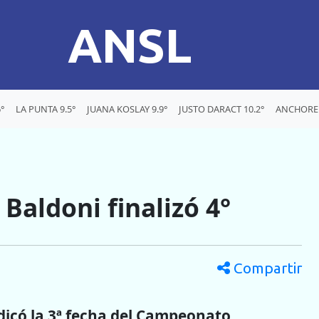
ANSL
°
LA PUNTA 9.5°
JUANA KOSLAY 9.9°
JUSTO DARACT 10.2°
ANCHOREN
 Baldoni finalizó 4°
Compartir
dicó la 3ª fecha del Campeonato