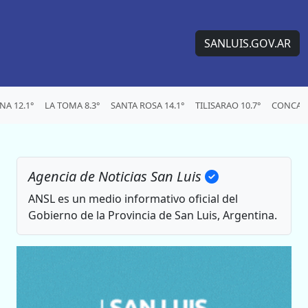
SANLUIS.GOV.AR
A 12.1°
LA TOMA 8.3°
SANTA ROSA 14.1°
TILISARAO 10.7°
CONCARA
Agencia de Noticias San Luis
ANSL es un medio informativo oficial del
Gobierno de la Provincia de San Luis, Argentina.