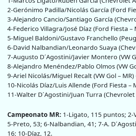
1-Marcos Ligato/Rubén García (Chevrolet Ag
2-Gerónimo Padilla/Nicolás García (Ford Fi
3-Alejandro Cancio/Santiago García (Chevro
4-Federico Villagra/José Díaz (Ford Fiesta –
5-Miguel Baldoni/Gustavo Franchello (Peug
6-David Nalbandian/Leonardo Suaya (Chevro
7-Augusto D´Agostini/Javier Montero (VW G
8-Alejandro Menéndez/Pablo Olmos (VW Gol
9-Ariel Nicolás/Miguel Recalt (VW Gol – MR)
10-Nicolás Díaz/Luis Allende (Ford Fiesta –
11-Walter D´Agostini/Juan Turra (Chevrolet 
Campeonato MR:
1-Ligato, 115 puntos; 2-V
5-Preto, 53; 6-Nalbandian, 41; 7-A. D´Agost
16; 10-Díaz, 12.