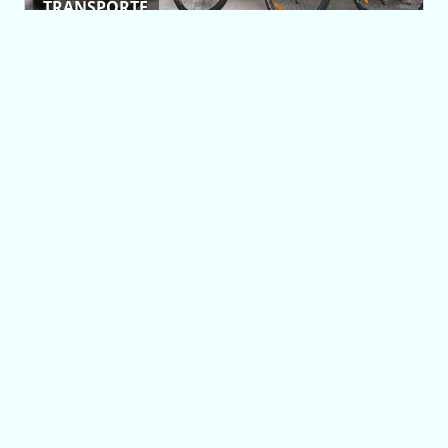
TRANSPORTE
Estudiantes del
Centro Educativo
N°22 ‘Historiador
Urbano J. Núñez’ de
Fraga recibieron sus
TuBi
06/08/2026 12:58
Más Noticias