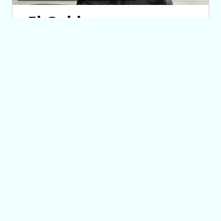
El Gobierno
reconstruirá las
losas de la Autopista
entre Villa Mercedes
y Fraga
06/08/2026 14:22