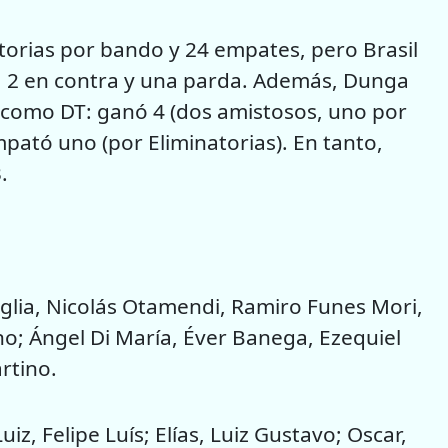
ictorias por bando y 24 empates, pero Brasil
or, 2 en contra y una parda. Además, Dunga
 como DT: ganó 4 (dos amistosos, uno por
pató uno (por Eliminatorias). En tanto,
.
lia, Nicolás Otamendi, Ramiro Funes Mori,
no; Ángel Di María, Éver Banega, Ezequiel
rtino.
uiz, Felipe Luís; Elías, Luiz Gustavo; Oscar,