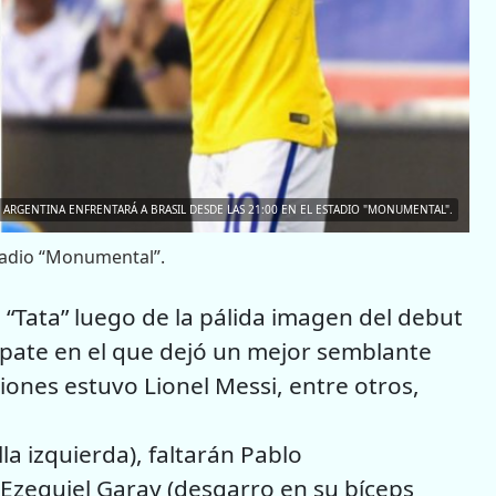
ARGENTINA ENFRENTARÁ A BRASIL DESDE LAS 21:00 EN EL ESTADIO "MONUMENTAL".
stadio “Monumental”.
l “Tata” luego de la pálida imagen del debut
mpate en el que dejó un mejor semblante
ones estuvo Lionel Messi, entre otros,
la izquierda), faltarán Pablo
, Ezequiel Garay (desgarro en su bíceps