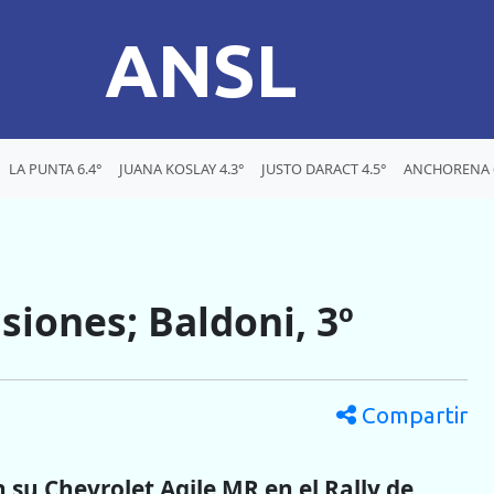
ANSL
LA PUNTA 6.4°
JUANA KOSLAY 4.3°
JUSTO DARACT 4.5°
ANCHORENA 6
siones; Baldoni, 3º
Compartir
su Chevrolet Agile MR en el Rally de