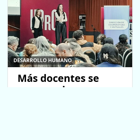
DESARROLLO HUMANO
Más docentes se
suman a la
propuesta que busca
formarlos en
cooperativismo
escolar