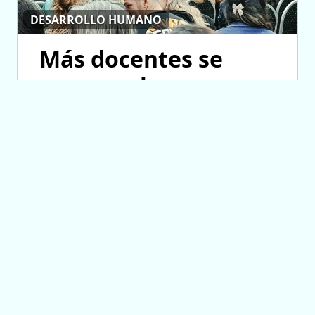
DESARROLLO HUMANO
Más docentes se
suman a la
propuesta que busca
formarlos en
cooperativismo
escolar
05/08/2026 11:32