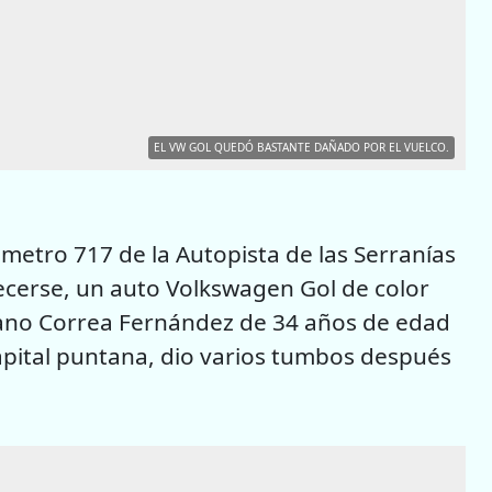
EL VW GOL QUEDÓ BASTANTE DAÑADO POR EL VUELCO.
ómetro 717 de la Autopista de las Serranías
ecerse, un auto Volkswagen Gol de color
ano Correa Fernández de 34 años de edad
 capital puntana, dio varios tumbos después