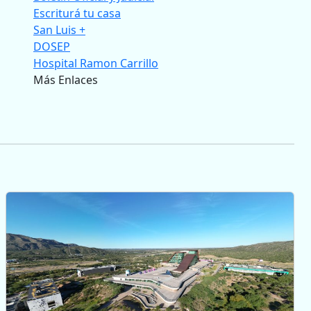
Escriturá tu casa
San Luis +
DOSEP
Hospital Ramon Carrillo
Más Enlaces