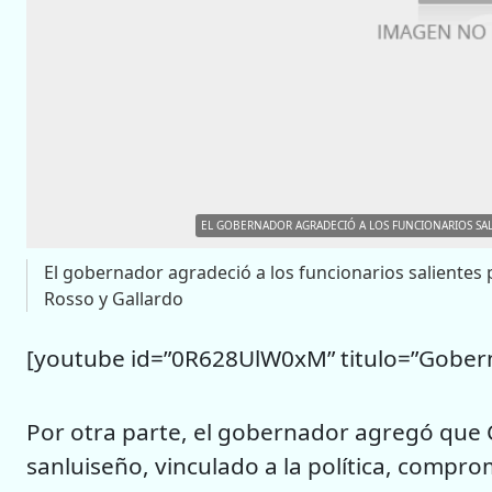
EL GOBERNADOR AGRADECIÓ A LOS FUNCIONARIOS SALI
El gobernador agradeció a los funcionarios salientes p
Rosso y Gallardo
[youtube id=”0R628UlW0xM” titulo=”Gobern
Por otra parte, el gobernador agregó que C
sanluiseño, vinculado a la política, compro