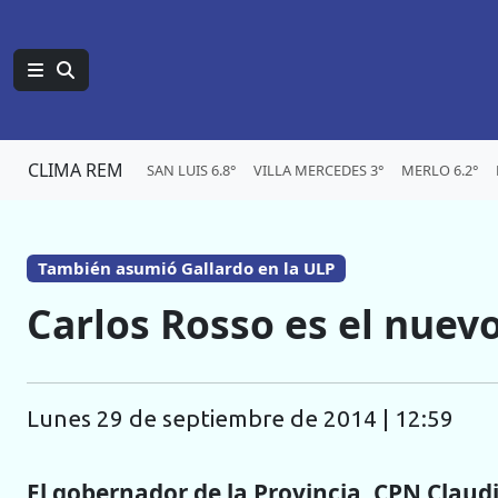
CLIMA REM
SAN LUIS 6.8°
VILLA MERCEDES 3°
MERLO 6.2°
También asumió Gallardo en la ULP
Carlos Rosso es el nuev
lunes 29 de septiembre de 2014 | 12:59
El gobernador de la Provincia, CPN Claud