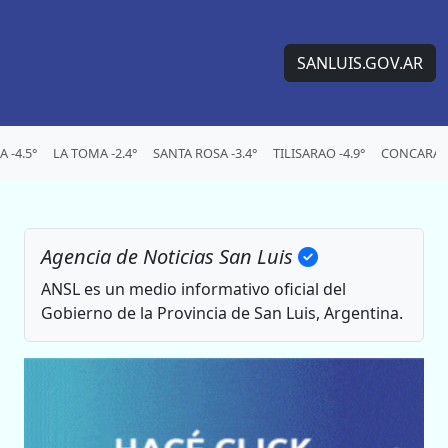
SANLUIS.GOV.AR
 -4.5°
LA TOMA -2.4°
SANTA ROSA -3.4°
TILISARAO -4.9°
CONCARAN 
Agencia de Noticias San Luis
ANSL es un medio informativo oficial del
Gobierno de la Provincia de San Luis, Argentina.