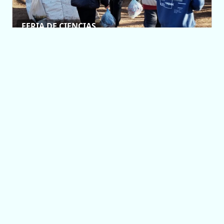
FERIA DE CIENCIAS
Una lata de aluminio
fue el puntapié
inicial para que
alumnos
aprendieran el valor
del reciclaje
07/08/2026 10:09
Más Noticias