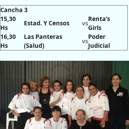
Cancha 3
15,30
Renta’s
Estad. Y Censos
vs
Hs
Girls
16,30
Las Panteras
Poder
vs
Hs
(Salud)
Judicial