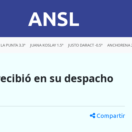
ANSL
LA PUNTA 3.3°
JUANA KOSLAY 1.5°
JUSTO DARACT -0.5°
ANCHORENA 2
recibió en su despacho
Compartir