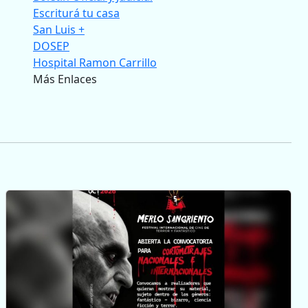
Escriturá tu casa
San Luis +
DOSEP
Hospital Ramon Carrillo
Más Enlaces