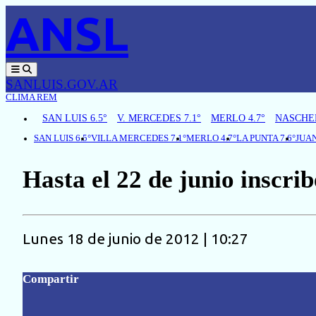
ANSL
SANLUIS.GOV.AR
CLIMA REM
SAN LUIS 6.5°
V. MERCEDES 7.1°
MERLO 4.7°
NASCHEL
SAN LUIS 6.5°
VILLA MERCEDES 7.1°
MERLO 4.7°
LA PUNTA 7.6°
JUAN
Hasta el 22 de junio inscr
lunes 18 de junio de 2012 | 10:27
Compartir