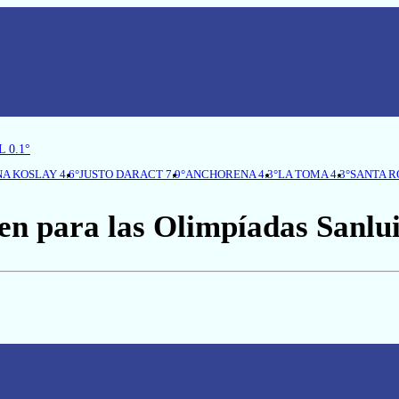
 0.1°
A KOSLAY 4.6°
JUSTO DARACT 7.9°
ANCHORENA 4.3°
LA TOMA 4.3°
SANTA RO
iben para las Olimpíadas Sanl